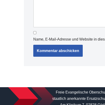
Name, E-Mail-Adresse und Website in die
Freie Evangelische Oberschu
staatlich anerkannte Ersatzschu
Am Klinikum 7, 02828 Görli