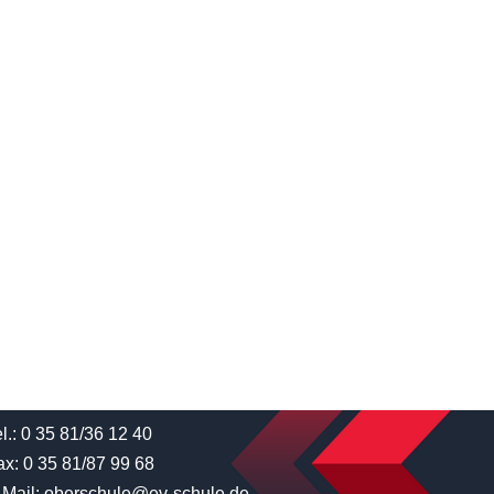
l.: 0 35 81/36 12 40
ax: 0 35 81/87 99 68
-Mail: oberschule@ev-schule.de